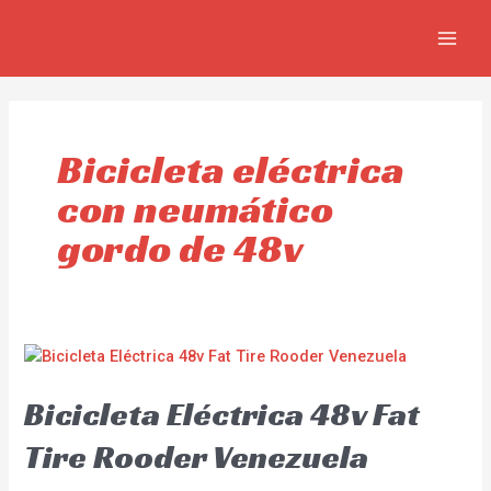
Ir
MAIN
al
MEN
contenido
Bicicleta eléctrica
con neumático
gordo de 48v
Bicicleta Eléctrica 48v Fat
Tire Rooder Venezuela