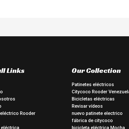
ll Links
Our Collection
Patinetes eléctricos
io
Citycoco Rooder Venezuel
osotros
Bicicletas eléctricas
o
Revisar vídeos
 eléctrico Rooder
nuevo patinete electrico
o
fábrica de citycoco
 eléctrica
bicicleta eléctrica Mocha