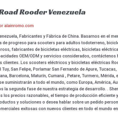
 Road Rooder Venezuela
or
alainromo.com
nezuela, Fabricantes y Fábrica de China. Basarnos en el mer
ia de progreso para scooters para adultos todoterreno, bicicl
ross, fabricantes de bicicletas eléctricas, bicicletas eléctric
apacidades OEM/ODM y servicios considerados, contáctenos
 clientes. Los scooters eléctricos y bicicletas eléctricas R
el Tuy, San Felipe, Porlamar San Fernando de Apure, Tucacas,
a, Barcelona, Maturín, Cumaná , Petare, Turmero, Mérida, et
se suministrarán a todo el mundo, como Europa, América, Aus
os la segunda fase de nuestra estrategia de desarrollo. . 
s los precios razonables, el tiempo de producción eficiente y 
oductos y soluciones o desea hablar sobre un pedido person
merciales exitosas con nuevos clientes en todo el mundo en