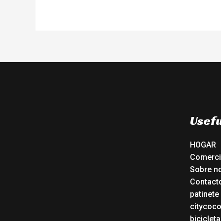
Usefu
HOGAR
Comerc
Sobre n
Contact
patinete
citycoc
bicicleta