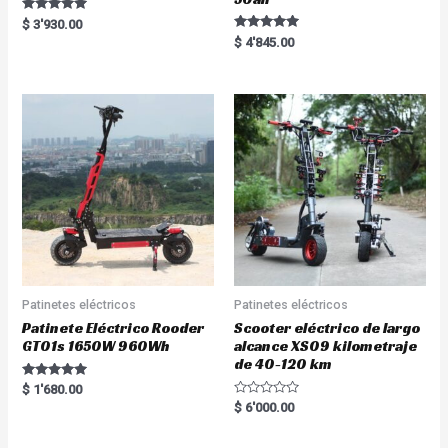
Rated
$
3'930.00
5.00
Rated
$
4'845.00
out of 5
5.00
out of 5
Patinetes eléctricos
Patinetes eléctricos
Patinete Eléctrico Rooder
Scooter eléctrico de largo
GT01s 1650W 960Wh
alcance XS09 kilometraje
de 40-120 km
Rated
$
1'680.00
5.00
R
$
6'000.00
out of 5
a
t
e