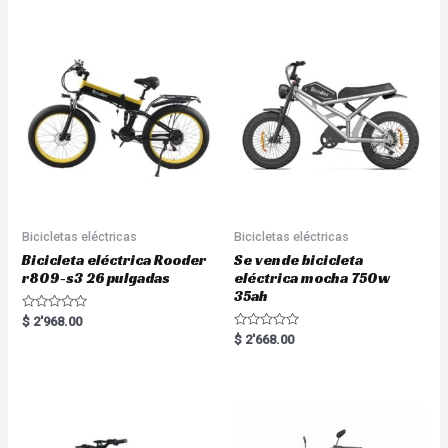
d
0
o
u
t
o
f
5
Bicicletas eléctricas
Bicicletas eléctricas
Bicicleta eléctrica Rooder
Se vende bicicleta
r809-s3 26 pulgadas
eléctrica mocha 750w
35ah
R
$
2'968.00
a
R
$
2'668.00
t
a
e
t
d
e
0
d
o
0
u
o
t
u
o
t
f
o