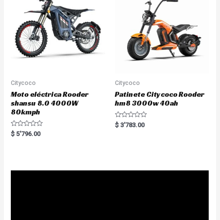
5
f
5
Citycoco
Citycoco
Moto eléctrica Rooder
Patinete Citycoco Rooder
shansu 8.0 4000W
hm8 3000w 40ah
80kmph
R
$
3'783.00
a
R
$
5'796.00
t
a
e
t
d
e
0
d
o
0
u
o
t
u
o
t
f
o
5
f
5