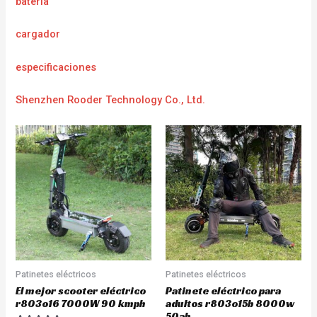
batería
cargador
e
specificaciones
Shenzhen Rooder Technology Co., Ltd.
Patinetes eléctricos
Patinetes eléctricos
El mejor scooter eléctrico
Patinete eléctrico para
r803o16 7000W 90 kmph
adultos r803o15b 8000w
50ah